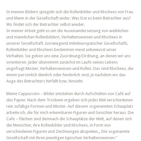
In meinen Bildern spiegeln sich die Rollenbilder und Klischees von Frau
und Mann in der Gesellschaft wider. Was löst es beim Betrachter aus?
Wo findet sich der Betrachter selbst wieder.
In meiner Arbeit geht es um die Auseinandersetzung von weiblichen
und männlichen Rollenbildern, Verhaltensweisen und Klischees in
unserer Gesellschaft. (vorwiegend mitteleuropäischer Gesellschaft).
Rollenbilder und Klischees bestimmen meist unbewusst unser
Verhalten. Sie geben uns eine Zuordnung/Ordnung, an denen wir uns
orientieren. Jeder übernimmt zunächst im Laufe seines Lebens
ungefragt Muster, Verhaltensweisen und Rollen. Das sind Klischees, die
einem persönlich dienlich oder hinderlich sind, je nachdem wo das
Auge des Betrachters hinfällt bzw. hinsieht.
Meine Cappuccino – Bilder entstehen durch Aufschütten von Café auf
das Papier. Nach dem Trocknen ergeben sich jedes Mal verschiedenen
rein zufällige Formen und Muster. Auf diesem sogenannten Schauplatz
arbeite ich, die für mich erkennbaren Figuren und Gesichter heraus. Die
Cafe – Flächen sind demnach die Schauplätze der Welt, auf denen sich
die Menschen, ihre Rollenbilder und Klischees, in Form von
verschiedenen Figuren und Zeichnungen abspielen.„ Die sogenannte
Gesellschaft mit ihren jeweiligen typischen Verhaltensweisen.“